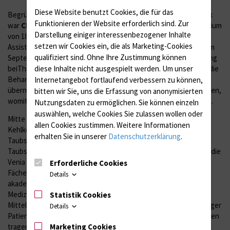
Diese Website benutzt Cookies, die für das
Begründer der Otolaryngologie als einheitliches Fach in Rostock
Funktionieren der Website erforderlich sind.
Zur
war
Christian
Lemcke
. Dieser kehrte nach seinem Medizinstudium
Darstellung einiger interessenbezogener Inhalte
von 1875 bis 1880 in Rostock, Würzburg und Berlin und einer
setzen wir Cookies ein, die als Marketing-Cookies
Assistententätigkeit in Chirurgie, Gynäkologie und Neurologie im
qualifiziert sind. Ohne Ihre Zustimmung können
September 1881 nach Rostock zurück, wo er über eine Anstellung
diese Inhalte nicht ausgespielt werden.
Um unser
beiThierfelder, an der Klinik für Innere Medizin der Universität, die
Behandlung von Kehlkopfkranken durchführte. Zusätzlich
Internetangebot fortlaufend verbessern zu können,
übernahm er ab 1883 die Betreuung vonohrenleidenden Patienten,
bitten wir Sie, uns die Erfassung von anonymisierten
womit die Zusammenlegung der beiden Fächer vollzogen wurde.
Nutzungsdaten zu ermöglichen.
Sie können einzeln
auswählen, welche Cookies Sie zulassen wollen oder
Mitte 1884 liess sich Lemcke als praktischer Arzt für Ohren- und
allen Cookies zustimmen. Weitere Informationen
Kehlkopfkrankheiten in Rostock nieder. Mit seiner Schrift "Die
erhalten Sie in unserer
Datenschutzerklärung
.
Taubstummenschüler in Ludwigslust. Ein Beitrag zur speziellen
Taubstummstatistik" habilitierte er sich 1885 und erhielt darauf die
Venia legendi als Privatdozent für die
Erforderliche Cookies
Fächer Otologie und Laryngologie. Zur Durchführung seines
Details
akademischen Unterrichtes wurden Lemcke Räume in der
Medizinischen Klinik zur Verfügung gestellt. Für Personal und
Statistik Cookies
Mittel für die Vorlesungen, sowie für die Behandlung bettlägeriger
Details
Patienten in Mietszimmern der Stadt, musste er selbst die Kosten
Marketing Cookies
tragen. Auch als 1891 die Poliklinik als Universitätsinstitut