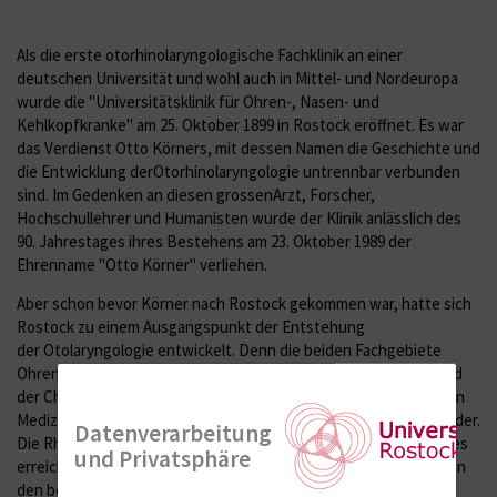
Als die erste otorhinolaryngologische Fachklinik an einer
deutschen Universität und wohl auch in Mittel- und Nordeuropa
wurde die "Universitätsklinik für Ohren-, Nasen- und
Kehlkopfkranke" am 25. Oktober 1899 in Rostock eröffnet. Es war
das Verdienst Otto Körners, mit dessen Namen die Geschichte und
die Entwicklung derOtorhinolaryngologie untrennbar verbunden
sind. Im Gedenken an diesen grossenArzt, Forscher,
Hochschullehrer und Humanisten wurde der Klinik anlässlich des
90. Jahrestages ihres Bestehens am 23. Oktober 1989 der
Ehrenname "Otto Körner" verliehen.
Aber schon bevor Körner nach Rostock gekommen war, hatte sich
Rostock zu einem Ausgangspunkt der Entstehung
der Otolaryngologie entwickelt. Denn die beiden Fachgebiete
Ohrenheilkunde, die zunächst als Otiatrie bezeichnet wurde und
der Chirurgie entstammte, und Laryngologie, die aus der Inneren
Medizin hervorging, hatten lange Zeit keine Beziehung zueinander.
Datenverarbeitung
Die Rhinologie hatte nie den Status eines eigenständigen Faches
und Privatsphäre
erreicht. Sie fungierte später sozusagen als Bindeglied zwischen
den beiden vorerst auf Abgrenzung bedachten Fächern.