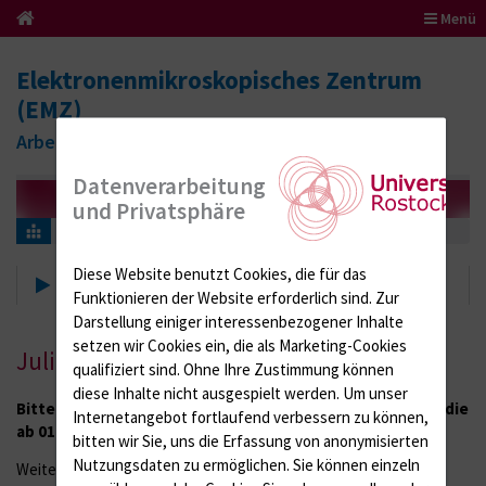
Menü
Elektronenmikroskopisches Zentrum
(EMZ)
Arbeitsbereich Medizinische Biologie
Datenverarbeitung
und Privatsphäre
Aktuelles
Diese Website benutzt Cookies, die für das
Aktuelles
Funktionieren der Website erforderlich sind.
Zur
Darstellung einiger interessenbezogener Inhalte
setzen wir Cookies ein, die als Marketing-Cookies
Juli 2017
qualifiziert sind. Ohne Ihre Zustimmung können
diese Inhalte nicht ausgespielt werden.
Um unser
Bitte beachten Sie die neue Gebührenordnung des EMZ, die
Internetangebot fortlaufend verbessern zu können,
ab 01. August 2017 gültig ist.
bitten wir Sie, uns die Erfassung von anonymisierten
Nutzungsdaten zu ermöglichen.
Sie können einzeln
Weitere Informationen finden Sie
hier!