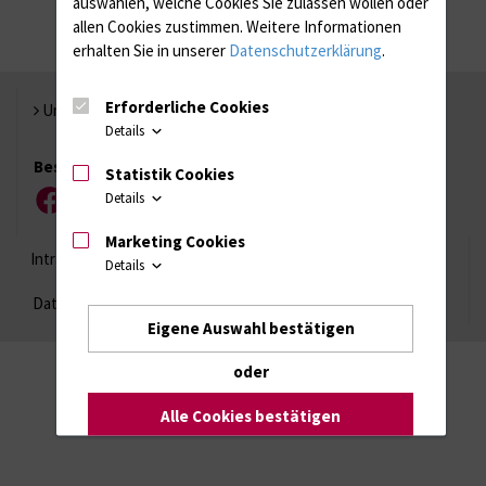
auswählen, welche Cookies Sie zulassen wollen oder
allen Cookies zustimmen. Weitere Informationen
erhalten Sie in unserer
Datenschutzerklärung
.
Erforderliche Cookies
Universität Rostock
Details
Besuchen Sie uns
Statistik Cookies
Details
Facebook
Instagram
YouTube
LinkedIn
Xing
Marketing Cookies
Intranet
Login (für Studenten)
Impressum
Details
Datenschutzhinweise
Barrierefreiheit
Eigene Auswahl bestätigen
oder
Alle Cookies bestätigen